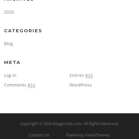
2026
CATEGORIES
Blog
META
Log in
Entries
RSS
Comments
WordPress
RSS
Copyright © 2026
blogpostie.com
. All Rights Reserved.
Contact Us
Theme by FameThemes