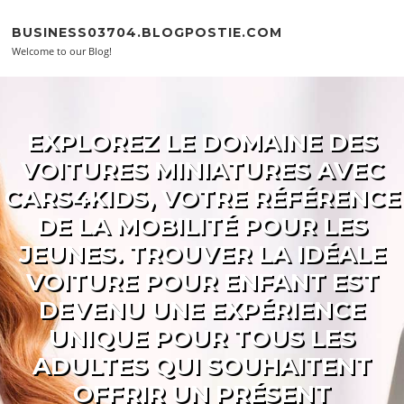
Skip to content
BUSINESS03704.BLOGPOSTIE.COM
Welcome to our Blog!
EXPLOREZ LE DOMAINE DES
VOITURES MINIATURES AVEC
CARS4KIDS, VOTRE RÉFÉRENCE
DE LA MOBILITÉ POUR LES
JEUNES. TROUVER LA IDÉALE
VOITURE POUR ENFANT EST
DEVENU UNE EXPÉRIENCE
UNIQUE POUR TOUS LES
ADULTES QUI SOUHAITENT
OFFRIR UN PRÉSENT